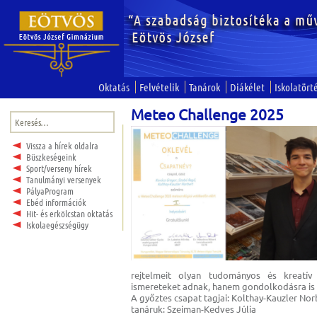
Oktatás
Felvételik
Tanárok
Diákélet
Iskolatört
Meteo Challenge 2025
Keresés:
Vissza a hírek oldalra
Büszkeségeink
Sport/verseny hírek
Tanulmányi versenyek
PályaProgram
Ebéd információk
Hit- és erkölcstan oktatás
Iskolaegészségügy
rejtelmeit olyan tudományos és kreatív
ismereteket adnak, hanem gondolkodásra is 
A győztes csapat tagjai: Kolthay-Kauzler No
tanáruk: Szeiman-Kedves Júlia