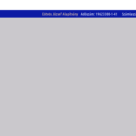
Eötvös József Alapítvány
Adószám: 19623300-1-41 Számlasz