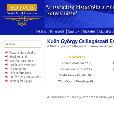
Oktatás
Felvételik
Tanárok
Diákélet
Iskolatört
Kulin György Csillagászati 
Keresés:
A Kulin György Csillagászati Emlékversenyen 
Vissza a hírek oldalra
Büszkeségeink
4. helyezés
Sport/verseny hírek
Kovács Zsombor 11.c
Tanulmányi versenyek
PályaProgram
Kassai Leó Botond 11.c
Ebéd információk
Bódis Panna Katalin 10.c
Hit- és erkölcstan oktatás
Iskolaegészségügy
Tóth-Oborni Dorottya 10.c
A szervezésért Székely Péter tanár úrnak jár