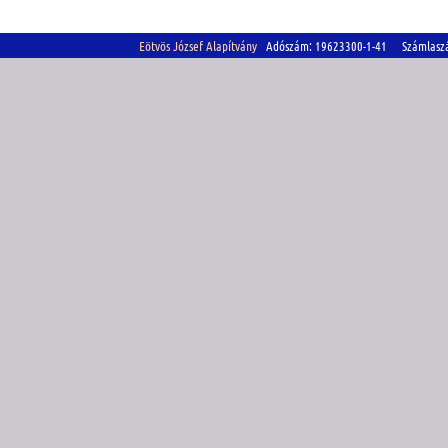
Eötvös József Alapítvány
Adószám: 19623300-1-41 Számlasz