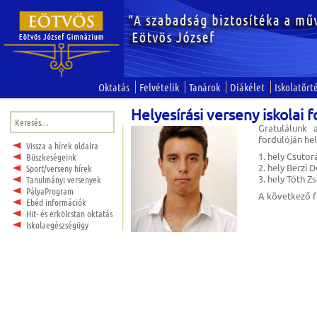
Oktatás
Felvételik
Tanárok
Diákélet
Iskolatört
Helyesírási verseny iskolai f
Keresés:
Gratulálunk 
fordulóján hel
Vissza a hírek oldalra
1. hely Csutor
Büszkeségeink
2. hely Berzi D
Sport/verseny hírek
3. hely Tóth Z
Tanulmányi versenyek
PályaProgram
A következő fo
Ebéd információk
Hit- és erkölcstan oktatás
Iskolaegészségügy