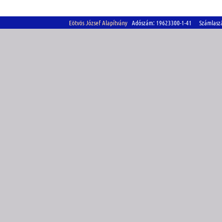
Eötvös József Alapítvány
Adószám: 19623300-1-41 Számlasz