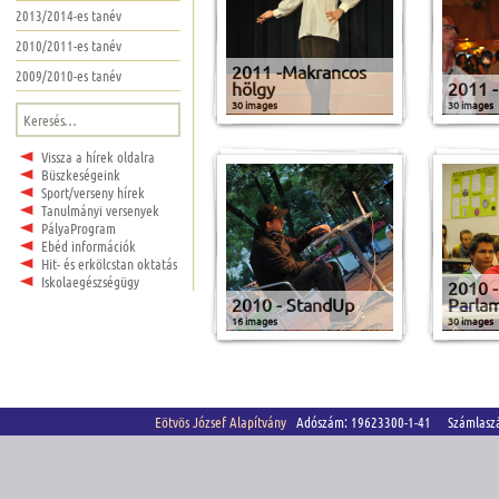
2013/2014-es tanév
2010/2011-es tanév
2011 -Makrancos
2009/2010-es tanév
hölgy
2011 -
30 images
30 images
Keresés:
Vissza a hírek oldalra
Büszkeségeink
Sport/verseny hírek
Tanulmányi versenyek
PályaProgram
Ebéd információk
Hit- és erkölcstan oktatás
Iskolaegészségügy
2010 
2010 - StandUp
Parla
16 images
30 images
Eötvös József Alapítvány
Adószám: 19623300-1-41 Számlasz