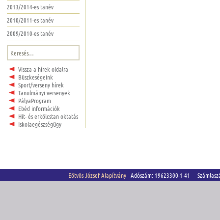
2013/2014-es tanév
2010/2011-es tanév
2009/2010-es tanév
Keresés:
Vissza a hírek oldalra
Büszkeségeink
Sport/verseny hírek
Tanulmányi versenyek
PályaProgram
Ebéd információk
Hit- és erkölcstan oktatás
Iskolaegészségügy
Eötvös József Alapítvány
Adószám: 19623300-1-41 Számlasz