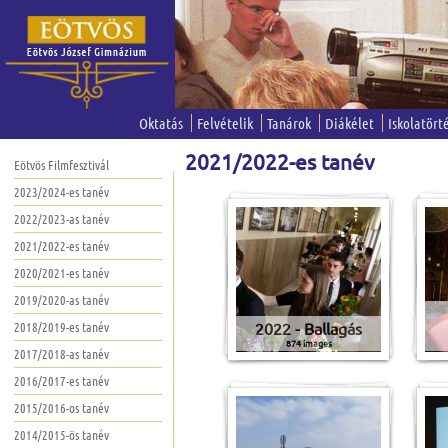
Oktatás
Felvételik
Tanárok
Diákélet
Iskolatört
2021/2022-es tanév
Eötvös Filmfesztivál
2023/2024-es tanév
2022/2023-as tanév
2021/2022-es tanév
2020/2021-es tanév
2019/2020-as tanév
2022 - Ballagás
2018/2019-es tanév
874 images
2017/2018-as tanév
2016/2017-es tanév
2015/2016-os tanév
2014/2015-ös tanév