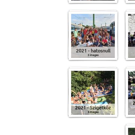
2021 - hatosnull
5 images
2
2021 - Szigetköz
3 images