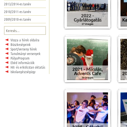
2013/2014-es tanév
2010/2011-es tanév
2022 -
Gyárlátogatás
Ka
2009/2010-es tanév
27 images
Keresés:
Vissza a hírek oldalra
Büszkeségeink
Sport/verseny hírek
Tanulmányi versenyek
PályaProgram
Ebéd információk
Hit- és erkölcstan oktatás
2021 - Mikulás,
Iskolaegészségügy
Advents Cafe
20
39 images
2021 - Gólyabál