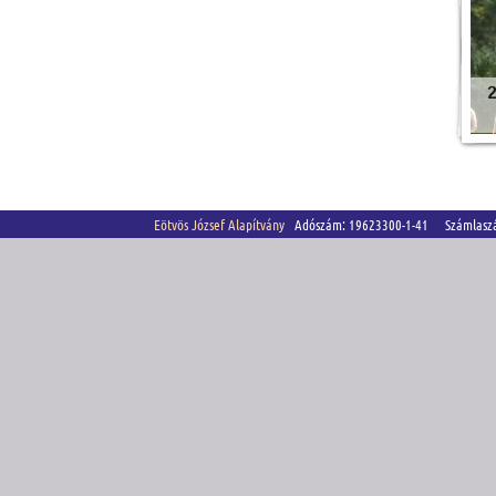
2
Eötvös József Alapítvány
Adószám: 19623300-1-41 Számlasz