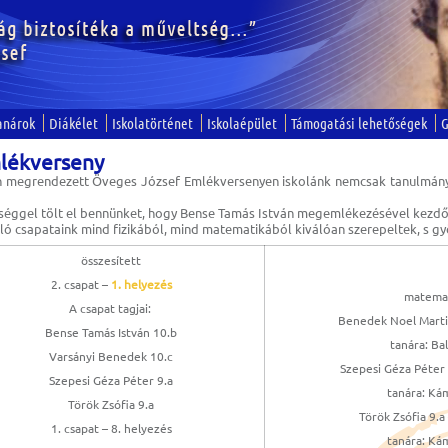
anárok
Diákélet
Iskolatörténet
Iskolaépület
Támogatási lehetőségek
G
lékverseny
n megrendezett Öveges József Emlékversenyen iskolánk nemcsak tanulmány
séggel tölt el bennünket, hogy Bense Tamás István megemlékezésével kezdő
ló csapataink mind fizikából, mind matematikából kiválóan szerepeltek, s g
összesített
2. csapat –
1. helyezés
matemat
A csapat tagjai:
Benedek Noel Martin
Bense Tamás István 10.b
tanára: Bal
Varsányi Benedek 10.c
Szepesi Géza Péter 
Szepesi Géza Péter 9.a
tanára: Kám
Török Zsófia 9.a
Török Zsófia 9.a
1. csapat – 8. helyezés
tanára: Kám