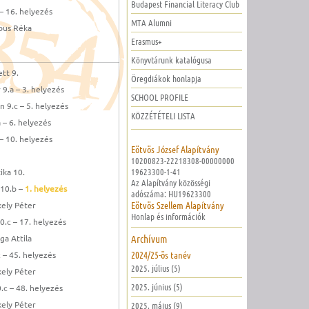
Budapest Financial Literacy Club
– 16. helyezés
MTA Alumni
bus Réka
Erasmus+
Könyvtárunk katalógusa
tt 9.
Öregdiákok honlapja
9.a – 3. helyezés
SCHOOL PROFILE
 9.c – 5. helyezés
KÖZZÉTÉTELI LISTA
 – 6. helyezés
– 10. helyezés
Eötvös József Alapítvány
10200823-22218308-00000000
19623300-1-41
ka 10.
Az Alapítvány közösségi
 10.b –
1. helyezés
adószáma: HU19623300
Eötvös Szellem Alapítvány
kely Péter
Honlap és információk
.c – 17. helyezés
Archívum
ga Attila
2024/25-ös tanév
 – 45. helyezés
2025. július (5)
kely Péter
2025. június (5)
c – 48. helyezés
kely Péter
2025. május (9)