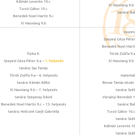
Kálmán Levente 10.c
Xi Haoxiang 9.b 
Turzó Gábor 10.c
tanára: Ba
Benedek Noel Martin 9.c
Xi Haoxiang 9.b
összete
Szepesi Géza Péter 
Benedek Noel Martin
fizika 9.
Török Zsófia 9.a
Szepesi Géza Péter 9.a –
1. helyezés
Xi Haoxiang 9.b 
tanára: Sas Tamás
Török Zsófia 9.a – 6. helyezés
matemati
tanára: Kámán Ildikó
Bense Tamás István
Xi Haoxiang 9.b – 7. helyezés
tanára: Szé
tanára: Szepessy Dávid
Varsányi Benedek 10
Benedek Noel Martin 9.c – 13. helyezés
tanára: Bal
tanára: Holicsné Csejk Gabriella
Turzó Gábor 10.c
tanára: Szé
Kálmán Levente 10.
tanára: Szé