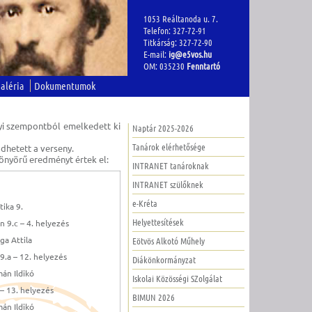
1053 Reáltanoda u. 7.
Telefon: 327-72-91
Titkárság: 327-72-90
E-mail:
ig@e5vos.hu
OM: 035230
Fenntartó
aléria
Dokumentumok
i szempontból emelkedett ki
Naptár 2025-2026
Tanárok elérhetősége
dhetett a verseny.
yönyörű eredményt értek el:
INTRANET tanároknak
INTRANET szülőknek
e-Kréta
ika 9.
Helyettesítések
 9.c – 4. helyezés
ga Attila
Eötvös Alkotó Műhely
9.a – 12. helyezés
Diákönkormányzat
án Ildikó
Iskolai Közösségi SZolgálat
 – 13. helyezés
BIMUN 2026
án Ildikó