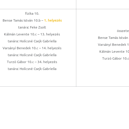
fizika 10.
Bense Tamás István 10.b –
1. helyezés
tanára: Feke Zsolt
összete
Kálmán Levente 10.c – 13. helyezés
Bense Tamás István
tanára: Holicsné Csejk Gabriella
Varsányi Benedek 10
Varsányi Benedek 10.c – 14. helyezés
Kálmán Levente 10.
tanára: Holicsné Csejk Gabriella
Turzó Gábor 10.c
Turzó Gábor 10.c – 34. helyezés
tanára: Holicsné Csejk Gabriella