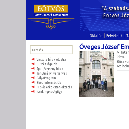
Oktatás
Felvételik
T
Öveges József Em
Keresés:
A Tatá
idén.
Vissza a hírek oldalra
Büszke
Büszkeségeink
Az indu
Sport/verseny hírek
Tanulmányi versenyek
PályaProgram
Ebéd információk
Hit- és erkölcstan oktatás
Iskolaegészségügy