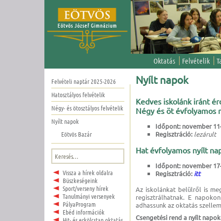
Oktatás
Felvételik
T
Nyílt napok
Felvételi naptár 2025-2026
Hatosztályos felvételik
Kedves iskolánk iránt é
Négy- és ötosztályos felvételik
Négy és öt évfolyamos n
Nyílt napok
Időpont:
november 11
Eötvös Bazár
Regisztráció:
lezárult
Hat évfolyamos nyílt na
Keresés:
Időpont:
november 17
Vissza a hírek oldalra
Regisztráció:
itt
Büszkeségeink
Sport/verseny hírek
Az iskolánkat belülről is me
Tanulmányi versenyek
regisztrálhatnak. E napokon
PályaProgram
adhassunk az oktatás szellem
Ebéd információk
Csengetési rend a nyílt napok
Hit- és erkölcstan oktatás