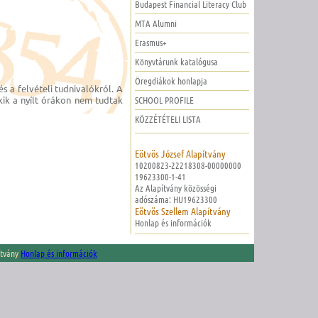
Budapest Financial Literacy Club
MTA Alumni
Erasmus+
Könyvtárunk katalógusa
Öregdiákok honlapja
s a felvételi tudnivalókról. A
SCHOOL PROFILE
akik a nyílt órákon nem tudtak
KÖZZÉTÉTELI LISTA
Eötvös József Alapítvány
10200823-22218308-00000000
19623300-1-41
Az Alapítvány közösségi
adószáma: HU19623300
Eötvös Szellem Alapítvány
Honlap és információk
ítvány
Honlap és információk