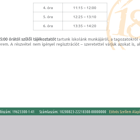
4. óra
11:15 – 12:00
5. óra
12:25 – 13:10
6. óra
13:35 – 14:20
5:00 órától
szülői
tájékoztatót
tartunk iskolánk munkájáról, a tagozatokról é
erem. A részvétel nem igényel regisztrációt – szeretettel várjuk azokat is, 
szám: 19623300-1-41 Számlaszám: 10200823-22218308-00000000
Eötvös Szellem Alap