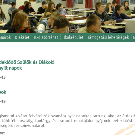
anárok
Diákélet
Iskolatörténet
Iskolaépület
Támogatási lehetőségek
G
rdeklődő Szülők és Diákok!
yílt napok
–13.
pok
–19.
gismerni kívánó felvételizők számára nyílt napokat tartunk, ahol az érdek
 többféle osztály, tantárgy és csoport munkájába nyújtunk betekintést
iségéről és színvonaláról.
on: