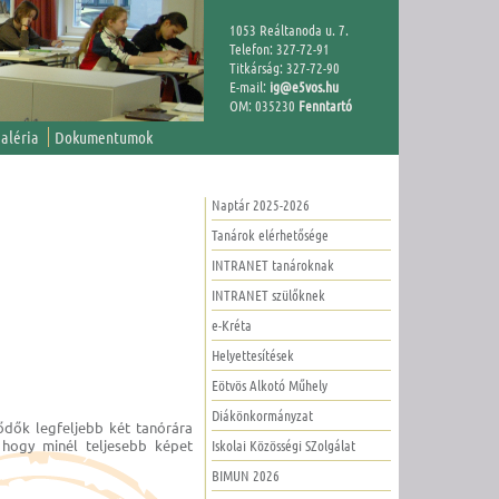
1053 Reáltanoda u. 7.
Telefon: 327-72-91
Titkárság: 327-72-90
E-mail:
ig@e5vos.hu
OM: 035230
Fenntartó
aléria
Dokumentumok
Naptár 2025-2026
Tanárok elérhetősége
INTRANET tanároknak
INTRANET szülőknek
e-Kréta
Helyettesítések
Eötvös Alkotó Műhely
Diákönkormányzat
lődők legfeljebb két tanórára
Iskolai Közösségi SZolgálat
, hogy minél teljesebb képet
BIMUN 2026