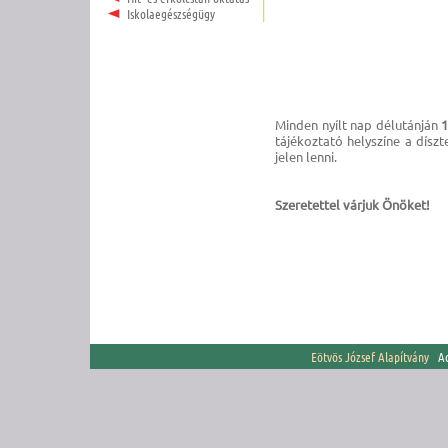
Iskolaegészségügy
Minden nyílt nap délutánján
1
tájékoztató helyszíne a díszt
jelen lenni.
Szeretettel várjuk Önöket!
Eötvös József Alapítvány
Adó