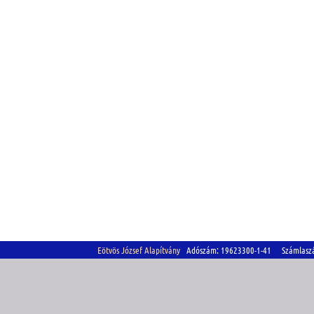
Eötvös József Alapítvány
Adószám: 19623300-1-41 Számlasz