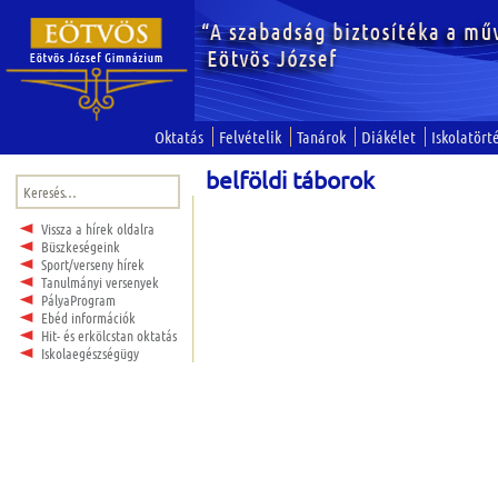
Oktatás
Felvételik
Tanárok
Diákélet
Iskolatört
belföldi táborok
Keresés:
Vissza a hírek oldalra
Büszkeségeink
Sport/verseny hírek
Tanulmányi versenyek
PályaProgram
Ebéd információk
Hit- és erkölcstan oktatás
Iskolaegészségügy