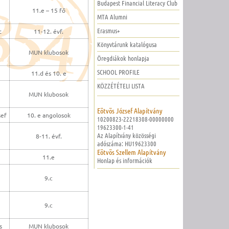
Budapest Financial Literacy Club
11.e – 15 fő
MTA Alumni
Erasmus+
t
11-12. évf.
Könyvtárunk katalógusa
MUN klubosok
Öregdiákok honlapja
SCHOOL PROFILE
11.d és 10. e
KÖZZÉTÉTELI LISTA
MUN klubosok
Eötvös József Alapítvány
sef
10. e angolosok
10200823-22218308-00000000
19623300-1-41
Az Alapítvány közösségi
8-11. évf.
adószáma: HU19623300
Eötvös Szellem Alapítvány
11.e
Honlap és információk
9.c
9.c
s
MUN klubosok