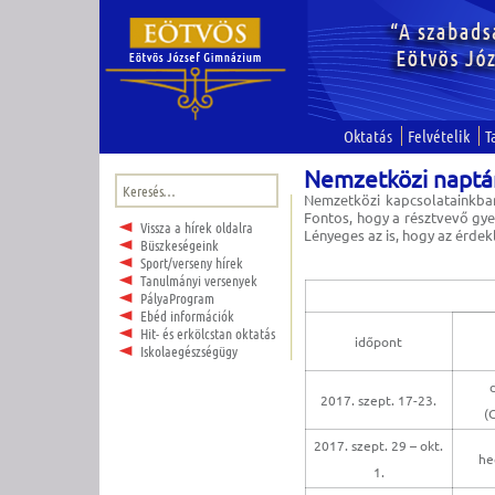
Oktatás
Felvételik
T
Nemzetközi naptá
Keresés:
Nemzetközi kapcsolatainkban
Fontos, hogy a résztvevő gye
Vissza a hírek oldalra
Lényeges az is, hogy az érde
Büszkeségeink
Sport/verseny hírek
Tanulmányi versenyek
PályaProgram
Ebéd információk
Hit- és erkölcstan oktatás
időpont
Iskolaegészségügy
2017. szept. 17-23.
(
2017. szept. 29 – okt.
he
1.