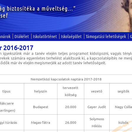
anárok
Diákélet
Iskolatörténet
Iskolaépület
Támogatási lehetőségek
G
r 2016-2017
 igyekszünk már a tanév elején teljes programot kidolgozni, vagyis tény
rekek számára egyenletes terhelést alakítsunk ki, a kapcsolatépítés ne menj
klődők már év elején megismerjék az adott tanév lehetőségeit.
Nemzetközi kapcsolatok naptára 2017-2018
tervezett
típus
helyszín
vezető
segítők
költség
diákcsere
Budapest
20.000
Gayer Judit
Nagy Csilla
Gerlingen)
Solymoss
gyi túrázás
Magas-Tátra
26.000
külsős
Miklós