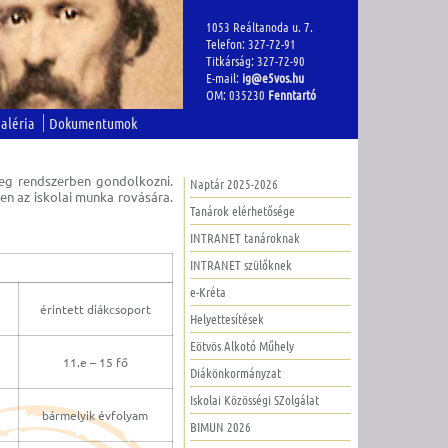
1053 Reáltanoda u. 7.
Telefon: 327-72-91
Titkárság: 327-72-90
E-mail:
ig@e5vos.hu
OM: 035230
Fenntartó
aléria
Dokumentumok
leg rendszerben gondolkozni.
Naptár 2025-2026
en az iskolai munka rovására.
Tanárok elérhetősége
INTRANET tanároknak
INTRANET szülőknek
e-Kréta
érintett diákcsoport
Helyettesítések
Eötvös Alkotó Műhely
11.e – 15 fő
Diákönkormányzat
Iskolai Közösségi SZolgálat
bármelyik évfolyam
BIMUN 2026