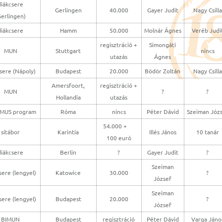
diákcsere
Gerlingen
40.000
Gayer Judit
Nagy Csilla
Gerlingen)
diákcsere
Hamm
50.000
Molnár Ágnes
Veréb Judi
regisztráció +
Simongáti
MUN
Stuttgart
nincs
utazás
Ágnes
sere (Nápoly)
Budapest
20.000
Bödör Zoltán
Nagy Csilla
Amersfoort,
regisztráció +
MUN
?
?
Hollandia
utazás
MUS program
Róma
nincs
Péter Dávid
Szeiman Józ
54.000 +
sítábor
Karintia
Illés János
10 tanár
100 euró
diákcsere
Berlin
?
Gayer Judit
?
Szeiman
sere (lengyel)
Katowice
30.000
?
József
Szeiman
sere (lengyel)
Budapest
20.000
?
József
BIMUN
Budapest
regisztráció
Péter Dávid
Varga Jáno