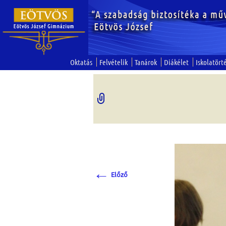
Oktatás
Felvételik
Tanárok
Diákélet
Iskolatört
←
Előző