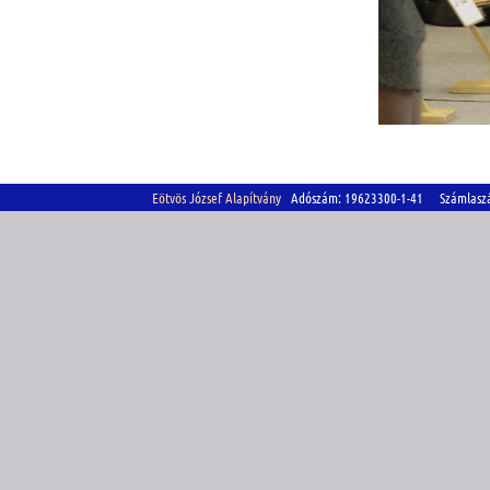
Eötvös József Alapítvány
Adószám: 19623300-1-41 Számlasz