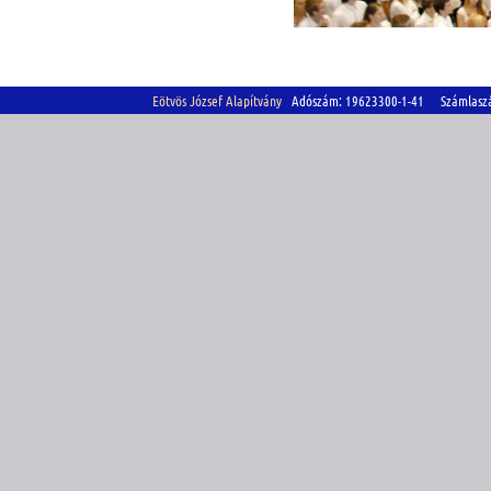
Eötvös József Alapítvány
Adószám: 19623300-1-41 Számlasz