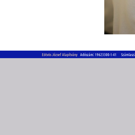
Eötvös József Alapítvány
Adószám: 19623300-1-41 Számlasz