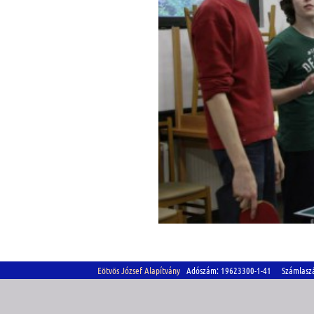
Eötvös József Alapítvány
Adószám: 19623300-1-41 Számlasz