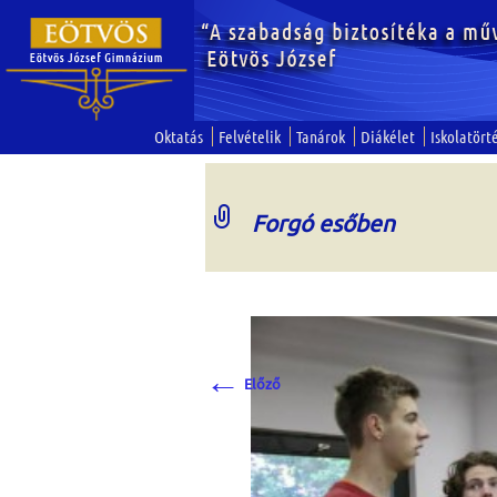
Oktatás
Felvételik
Tanárok
Diákélet
Iskolatört
Forgó esőben
←
Előző