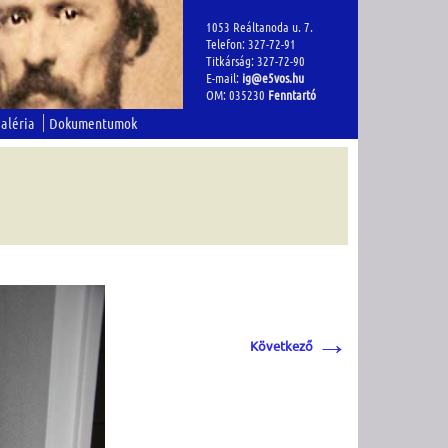
1053 Reáltanoda u. 7.
Telefon: 327-72-91
Titkárság: 327-72-90
E-mail:
ig@e5vos.hu
OM: 035230
Fenntartó
aléria
Dokumentumok
→
Következő