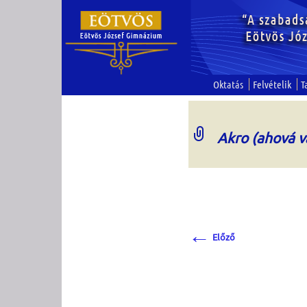
Oktatás
Felvételik
T
Akro (ahová va
←
Előző