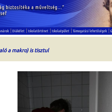
anárok
Diákélet
Iskolatörténet
Iskolaépület
Támogatási lehetőségek
G
ló a makro) is tisztul