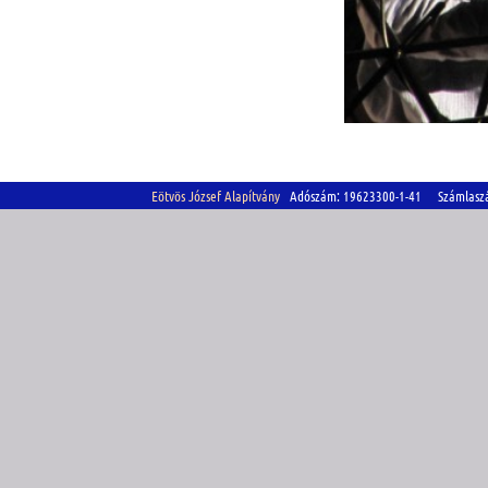
Eötvös József Alapítvány
Adószám: 19623300-1-41 Számlasz