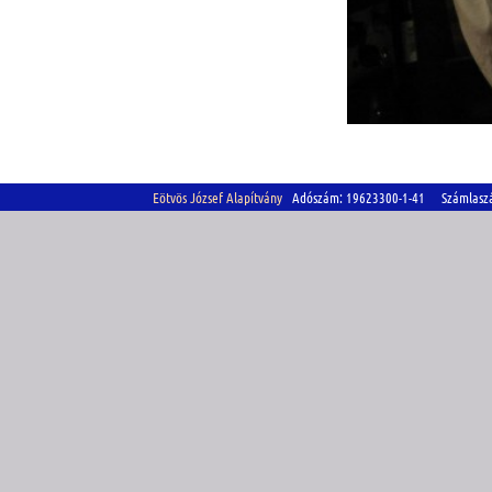
Eötvös József Alapítvány
Adószám: 19623300-1-41 Számlasz