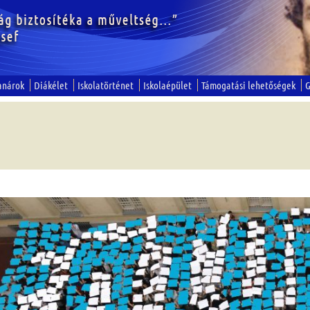
anárok
Diákélet
Iskolatörténet
Iskolaépület
Támogatási lehetőségek
G