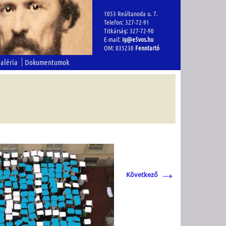
1053 Reáltanoda u. 7.
Telefon: 327-72-91
Titkárság: 327-72-90
E-mail:
ig@e5vos.hu
OM: 035230
Fenntartó
aléria
Dokumentumok
→
Következő