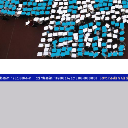
szám: 19623300-1-41 Számlaszám: 10200823-22218308-00000000
Eötvös Szellem Alap