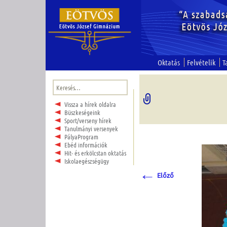
Oktatás
Felvételik
T
Keresés:
Vissza a hírek oldalra
Büszkeségeink
Sport/verseny hírek
Tanulmányi versenyek
PályaProgram
Ebéd információk
Hit- és erkölcstan oktatás
Iskolaegészségügy
←
Előző