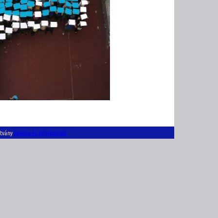
ítvány
Honlap és információk