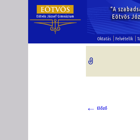
Oktatás
Felvételik
T
←
Előző