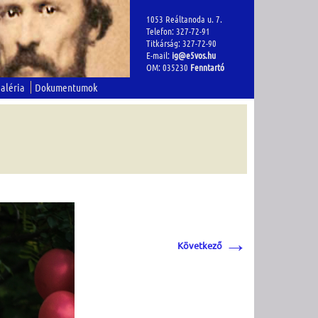
1053 Reáltanoda u. 7.
Telefon: 327-72-91
Titkárság: 327-72-90
E-mail:
ig@e5vos.hu
OM: 035230
Fenntartó
aléria
Dokumentumok
→
Következő