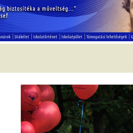
anárok
Diákélet
Iskolatörténet
Iskolaépület
Támogatási lehetőségek
G