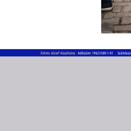
Eötvös József Alapítvány
Adószám: 19623300-1-41 Számlasz