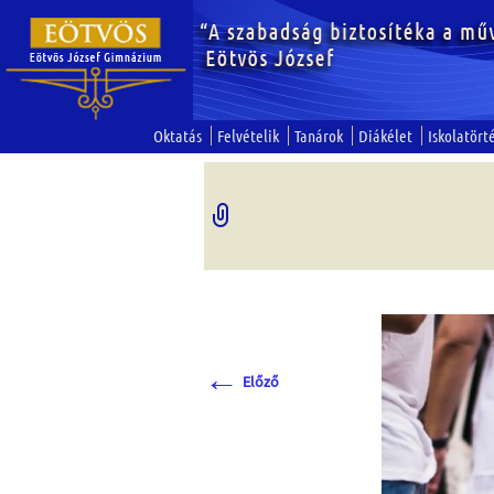
Oktatás
Felvételik
Tanárok
Diákélet
Iskolatört
←
Előző