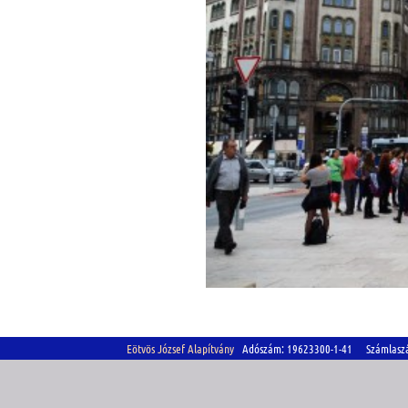
Eötvös József Alapítvány
Adószám: 19623300-1-41 Számlasz