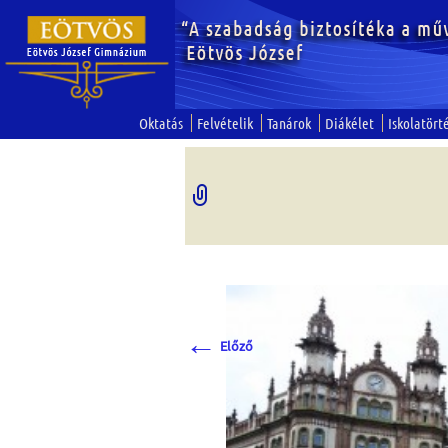
Oktatás
Felvételik
Tanárok
Diákélet
Iskolatört
←
Előző