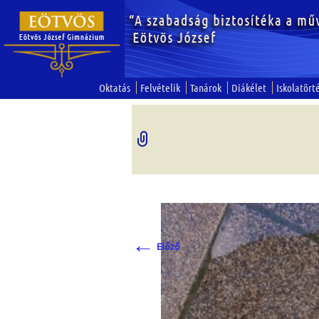
Oktatás
Felvételik
Tanárok
Diákélet
Iskolatört
←
Előző