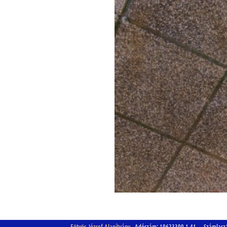
Eötvös József Alapítvány
Adószám: 19623300-1-41 Számlasz