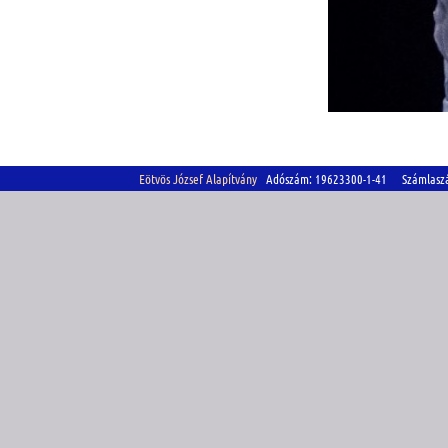
Eötvös József Alapítvány
Adószám: 19623300-1-41 Számlasz