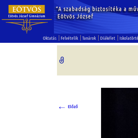
Oktatás
Felvételik
Tanárok
Diákélet
Iskolatört
←
Előző