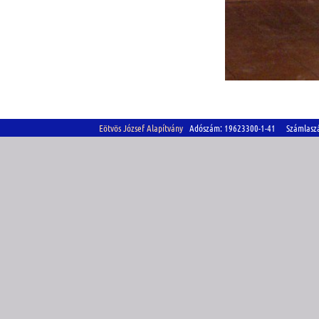
Eötvös József Alapítvány
Adószám: 19623300-1-41 Számlasz