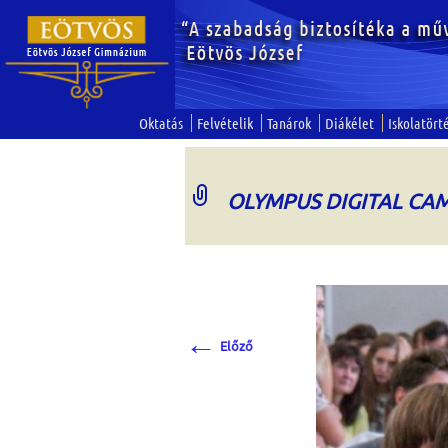
Oktatás
Felvételik
Tanárok
Diákélet
Iskolatört
OLYMPUS DIGITAL CA
←
Előző