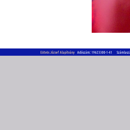
Eötvös József Alapítvány
Adószám: 19623300-1-41 Számlasz