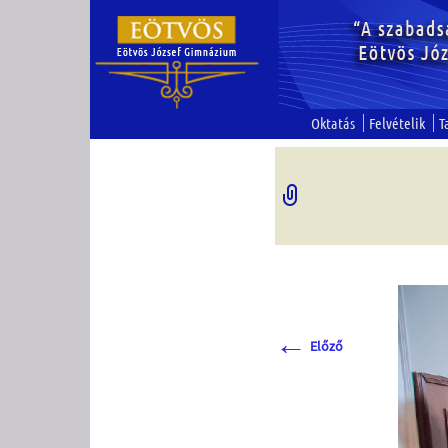
Oktatás
Felvételik
T
←
Előző