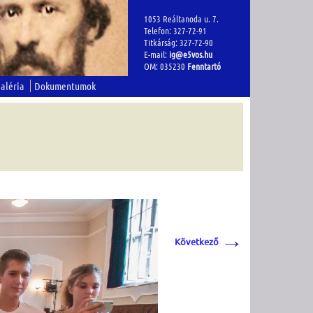
1053 Reáltanoda u. 7.
Telefon: 327-72-91
Titkárság: 327-72-90
E-mail:
ig@e5vos.hu
OM: 035230
Fenntartó
aléria
Dokumentumok
→
Következő