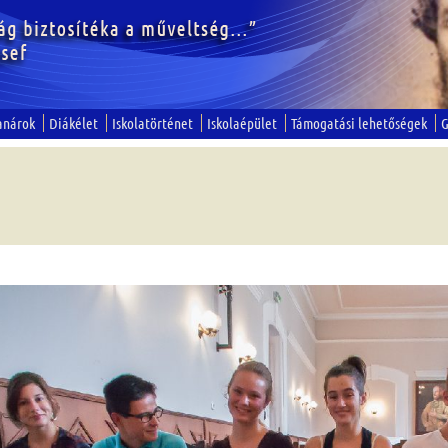
anárok
Diákélet
Iskolatörténet
Iskolaépület
Támogatási lehetőségek
G