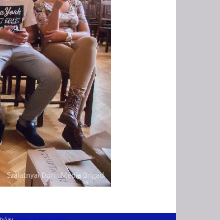
ítvány
Honlap és információk