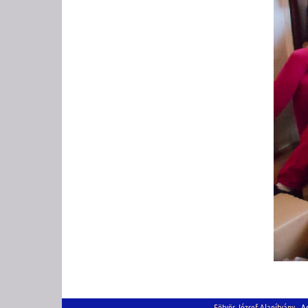
Eötvös József Alapítvány
Adó