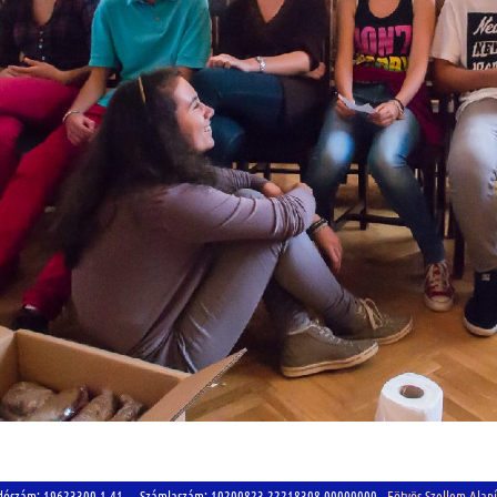
szám: 19623300-1-41 Számlaszám: 10200823-22218308-00000000
Eötvös Szellem Alap