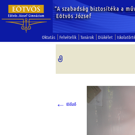
Oktatás
Felvételik
Tanárok
Diákélet
Iskolatört
←
Előző