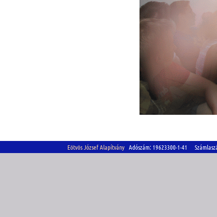
Eötvös József Alapítvány
Adószám: 19623300-1-41 Számlasz