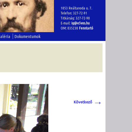
1053 Reáltanoda u. 7.
Telefon: 327-72-91
Titkárság: 327-72-90
E-mail:
ig@e5vos.hu
OM: 035230
Fenntartó
aléria
Dokumentumok
→
Következő