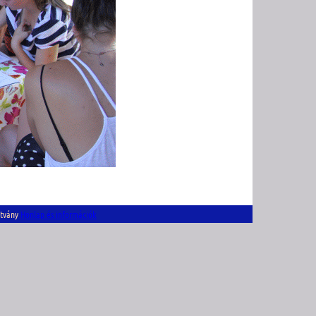
ítvány
Honlap és információk