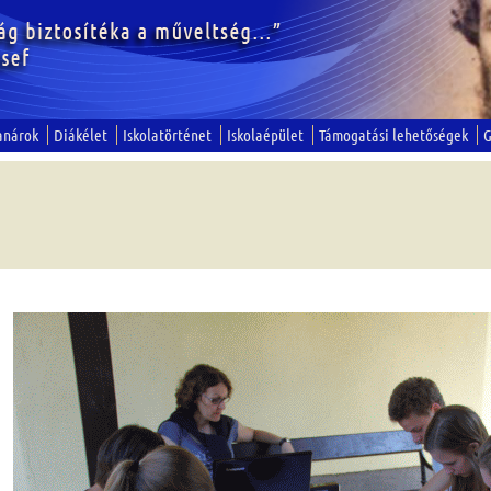
anárok
Diákélet
Iskolatörténet
Iskolaépület
Támogatási lehetőségek
G