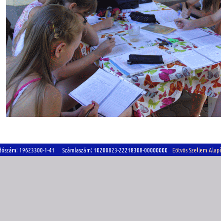
szám: 19623300-1-41 Számlaszám: 10200823-22218308-00000000
Eötvös Szellem Alap