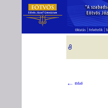
Oktatás
Felvételik
T
←
Előző