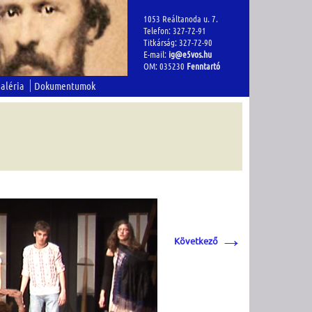
1053 Reáltanoda u. 7.
Telefon: 327-72-91
Titkárság: 327-72-90
E-mail:
ig@e5vos.hu
OM: 035230
Fenntartó
aléria
Dokumentumok
→
Következő