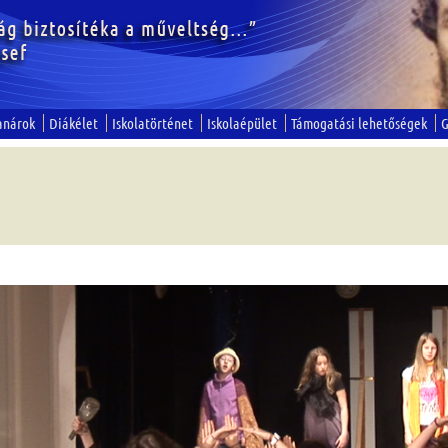
anárok
Diákélet
Iskolatörténet
Iskolaépület
Támogatási lehetőségek
G