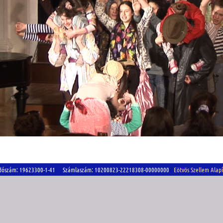
szám: 19623300-1-41 Számlaszám: 10200823-22218308-00000000
Eötvös Szellem Alap