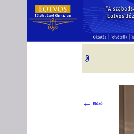
Oktatás
Felvételik
T
←
Előző