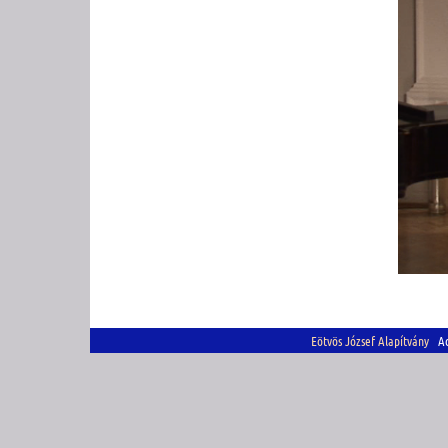
Eötvös József Alapítvány
Adó