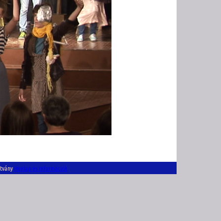
ítvány
Honlap és információk