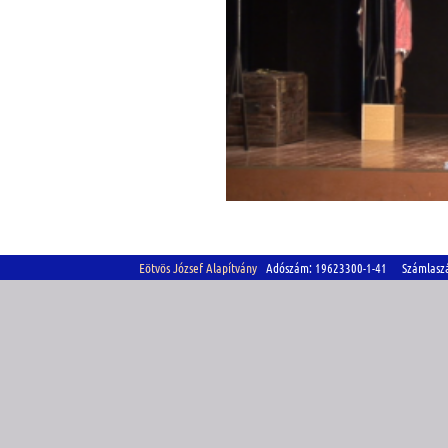
Eötvös József Alapítvány
Adószám: 19623300-1-41 Számlasz