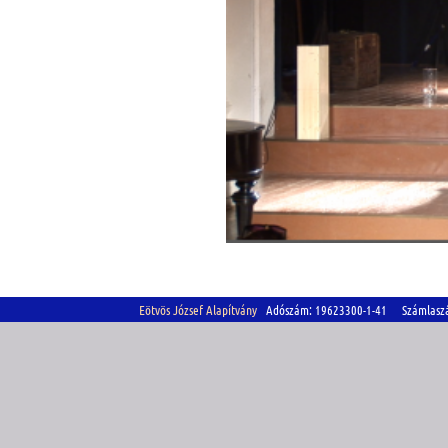
Eötvös József Alapítvány
Adószám: 19623300-1-41 Számlasz