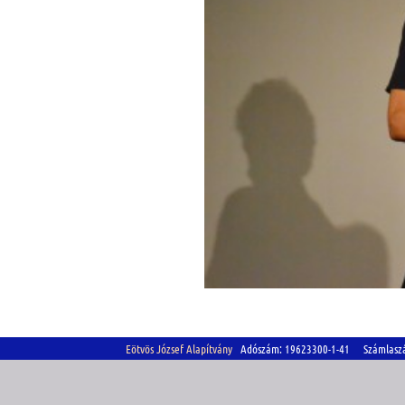
Eötvös József Alapítvány
Adószám: 19623300-1-41 Számlasz