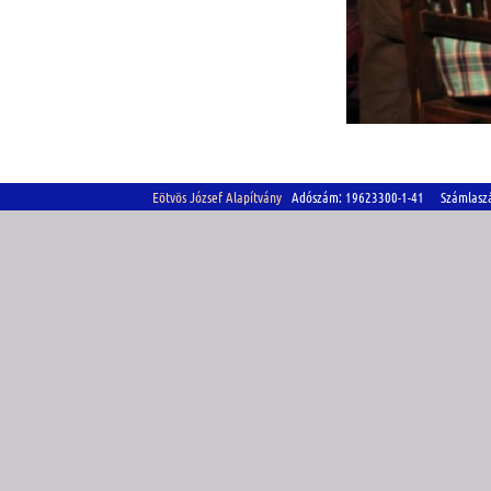
Eötvös József Alapítvány
Adószám: 19623300-1-41 Számlasz