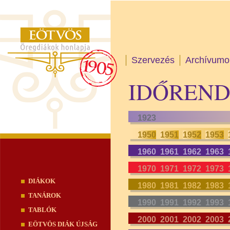
Skip
Szervezés
Archívumo
to
Main menu
content
IDŐREN
1923
1950
1951
1952
1953
1960
1961
1962
1963
1970
1971
1972
1973
DIÁKOK
1980
1981
1982
1983
TANÁROK
1990
1991
1992
1993
TABLÓK
2000
2001
2002
2003
EÖTVÖS DIÁK ÚJSÁG