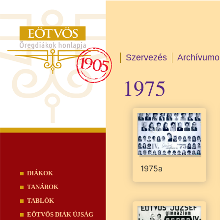
Skip
Szervezés
Archívumo
to
Main menu
content
1975
1975a
DIÁKOK
TANÁROK
TABLÓK
EÖTVÖS DIÁK ÚJSÁG