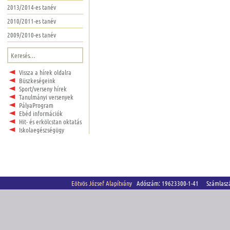
2013/2014-es tanév
2010/2011-es tanév
2009/2010-es tanév
Keresés:
Vissza a hírek oldalra
Büszkeségeink
Sport/verseny hírek
Tanulmányi versenyek
PályaProgram
Ebéd információk
Hit- és erkölcstan oktatás
Iskolaegészségügy
Eötvös József Alapítvány
Adószám: 19623300-1-41 Számlasz