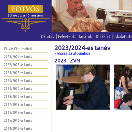
Oktatás
Felvételik
Tanárok
Diákélet
Iskolatört
2023/2024-es tanév
Eötvös Filmfesztivál
« vissza az albumhoz
2023/2024-es tanév
2023 - ZVN
2022/2023-as tanév
2021/2022-es tanév
2020/2021-es tanév
2019/2020-as tanév
2018/2019-es tanév
2017/2018-as tanév
2016/2017-es tanév
2015/2016-os tanév
2014/2015-ös tanév