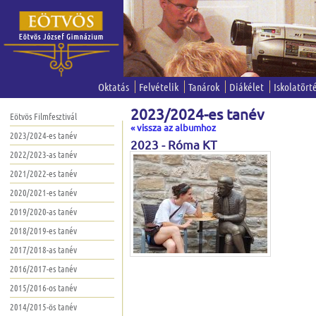
Oktatás
Felvételik
Tanárok
Diákélet
Iskolatört
2023/2024-es tanév
Eötvös Filmfesztivál
« vissza az albumhoz
2023/2024-es tanév
2023 - Róma KT
2022/2023-as tanév
2021/2022-es tanév
2020/2021-es tanév
2019/2020-as tanév
2018/2019-es tanév
2017/2018-as tanév
2016/2017-es tanév
2015/2016-os tanév
2014/2015-ös tanév