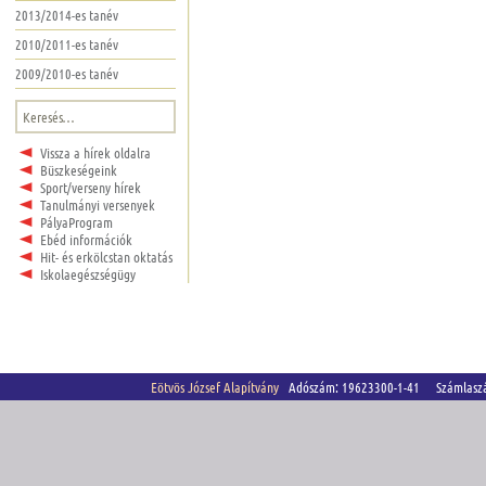
2013/2014-es tanév
2010/2011-es tanév
2009/2010-es tanév
Keresés:
Vissza a hírek oldalra
Büszkeségeink
Sport/verseny hírek
Tanulmányi versenyek
PályaProgram
Ebéd információk
Hit- és erkölcstan oktatás
Iskolaegészségügy
Eötvös József Alapítvány
Adószám: 19623300-1-41 Számlasz