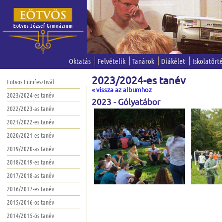
Oktatás
Felvételik
Tanárok
Diákélet
Iskolatört
2023/2024-es tanév
Eötvös Filmfesztivál
« vissza az albumhoz
2023/2024-es tanév
2023 - Gólyatábor
2022/2023-as tanév
2021/2022-es tanév
2020/2021-es tanév
2019/2020-as tanév
2018/2019-es tanév
2017/2018-as tanév
2016/2017-es tanév
2015/2016-os tanév
2014/2015-ös tanév