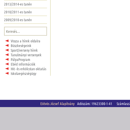
2013/2014-es tanév
2010/2011-es tanév
2009/2010-es tanév
Keresés:
Vissza a hírek oldalra
Büszkeségeink
Sport/verseny hírek
Tanulmányi versenyek
PályaProgram
Ebéd információk
Hit- és erkölcstan oktatás
Iskolaegészségügy
Eötvös József Alapítvány
Adószám: 19623300-1-41 Számlasz