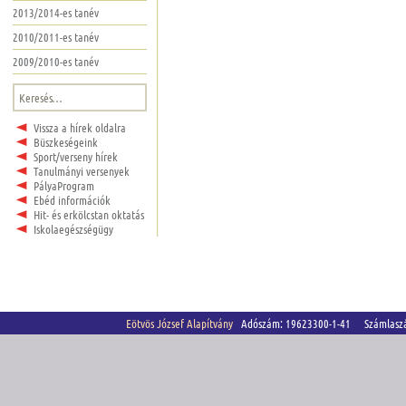
2013/2014-es tanév
2010/2011-es tanév
2009/2010-es tanév
Keresés:
Vissza a hírek oldalra
Büszkeségeink
Sport/verseny hírek
Tanulmányi versenyek
PályaProgram
Ebéd információk
Hit- és erkölcstan oktatás
Iskolaegészségügy
Eötvös József Alapítvány
Adószám: 19623300-1-41 Számlasz