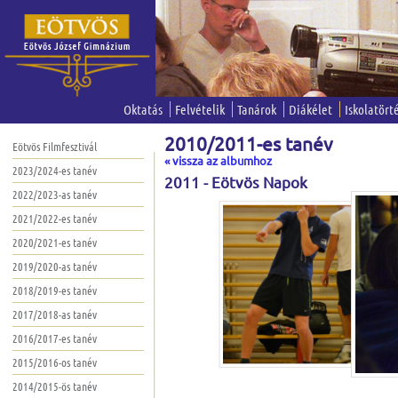
Oktatás
Felvételik
Tanárok
Diákélet
Iskolatört
2010/2011-es tanév
Eötvös Filmfesztivál
« vissza az albumhoz
2023/2024-es tanév
2011 - Eötvös Napok
2022/2023-as tanév
2021/2022-es tanév
2020/2021-es tanév
2019/2020-as tanév
2018/2019-es tanév
2017/2018-as tanév
2016/2017-es tanév
2015/2016-os tanév
2014/2015-ös tanév